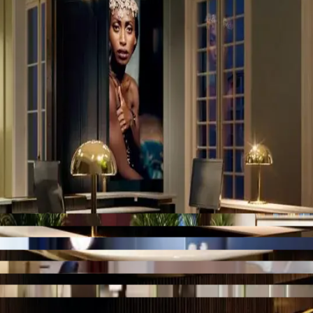
en dat gevoel ontstaat lang voordat de deuren opengaan, in de presentat
 receptie tot de rust van een hotelkamer en de avondsfeer van de cockta
compositie per vertrek af op de beleving die het moet oproepen, ingeto
sistent, geloofwaardig beeld van het hotel zoals het zou worden.