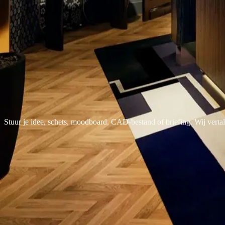
Alle cases
End of file
·
marriott-hotel
— closing / 07
End of reel
Heb je een project
dat
visueel
moet
overtuigen?
Stuur je idee, schets, moodboard, CAD-bestand of briefing. Wij vertalen
Bespreek een soortgelijk project
Direct mailen
— contact
E-mail
info@beyond3d.nl
Reactietijd
1 werkdag
Locatie
Nederland