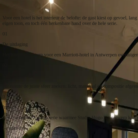
Het interieur van een Marriott-hotel als belofte, van receptie tot cockta
Voor een hotel is het interieur de belofte: de gast kiest op gevoel, 
eigen toon, en toch één herkenbare hand over de hele serie.
01
De uitdaging
Het interieurontwerp voor een Marriott-hotel in Antwerpen overtuigend
02
Visuele strategie
Per ruimte de juiste sfeer zoeken: licht, materiaal en compositie afgest
03
Impact
Een consistente visuele serie waarmee Studio Hugo het ontwerp kon p
— onze rol