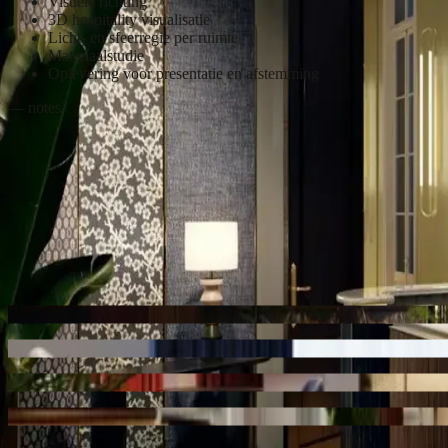
Visuele richting
3D hospitality visualisatie
Licht- en sfeerregie per ruimte
Materiaalstudie
Oplevering voor presentatie en afstemming
— notes
Voor een hotel is het interieur de belofte. Een gast kiest op gevoel, 
het interieurontwerp van Studio Hugo in beeld: van de aankomst bij de
Elke ruimte vraagt om een eigen toon. We stemden licht, materiaal en 
herkenbare hand over de hele serie.
Zo kon Studio Hugo het ontwerp presenteren en afstemmen met een con
— stills
Still
01
Marriott Hotel Antwerpen
hospitality
Still
02
Marriott Hotel Antwerpen
hospitality
Still
03
Marriott Hotel Antwerpen
hospitality
Still
04
Marriott Hotel Antwerpen
hospitality