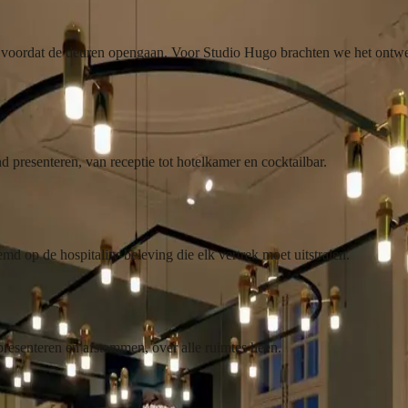
ilbar.
lang voordat de deuren opengaan. Voor Studio Hugo brachten we het ontw
 presenteren, van receptie tot hotelkamer en cocktailbar.
emd op de hospitality-beleving die elk vertrek moet uitstralen.
resenteren en afstemmen, over alle ruimtes heen.