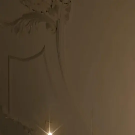
BEYOND
3D
01
Spaces
02
Stories
03
Experiences
04
Werk
05
Inzichten
06
Over ons
Bespreek je project
← Index
Case file
·
2022
Studio
Beyond3D
Klant
Studio Hugo
Sector
hospitality
Dienst
3D hospitality visualisatie
Marriott Hotel Antwerpen